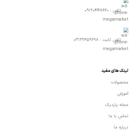
تلفن : 09120447660
تلفن ثابت : 03132659298
لینک های مفید
محصولات
آموزش
مجله پاردیک
تماس با ما
درباره ما