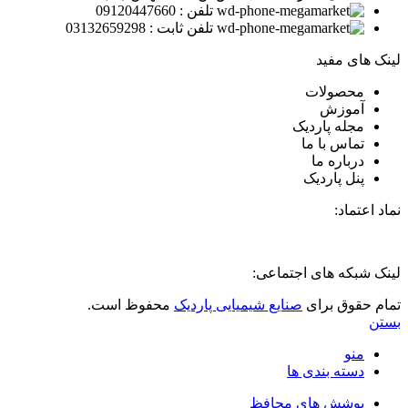
تلفن : 09120447660
تلفن ثابت : 03132659298
لینک های مفید
محصولات
آموزش
مجله پاردیک
تماس با ما
درباره ما
پنل پاردیک
نماد اعتماد:
لینک شبکه های اجتماعی:
تمام حقوق برای
صنایع شیمیایی پاردیک
محفوظ است.
بستن
منو
دسته بندی ها
پوشش های محافظ