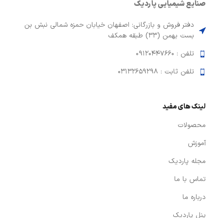
صنایع شیمیایی پاردیک
دفتر فروش و بازرگانی: اصفهان خیابان حمزه شمالی نبش بن
بست بهمن (33) طبقه همکف
تلفن : 09120447660
تلفن ثابت : 03132659298
لینک های مفید
محصولات
آموزش
مجله پاردیک
تماس با ما
درباره ما
پنل پاردیک