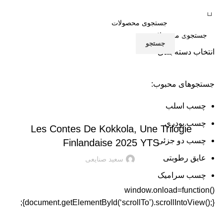
جستجو
انتخاب دسته بندی
جستجو
بلاگ
جستجوهای محبوب:
دسته‌بندی نشده
چسب اسلب
چسب پودری
Les Contes De Kokkola, Une Trilogie
چسب دو جزئی
Finlandaise 2025 YTS
عایق رطوبتی
سعید صنایعی
چسب سرامیک
window.onload=function()
{document.getElementById(‘scrollTo’).scrollIntoView();};