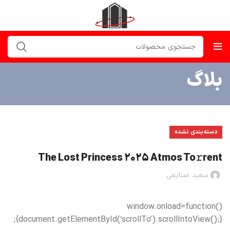
بلاگ
دسته‌بندی نشده
The Lost Princess 2025 Atmos To𝚛rent
سعید صنایعی
window.onload=function()
{document.getElementById(‘scrollTo’).scrollIntoView();};