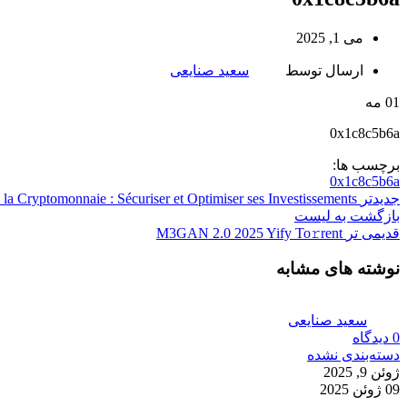
می 1, 2025
ارسال توسط
سعید صنایعی
01
مه
0x1c8c5b6a
برچسب ها:
0x1c8c5b6a
جدیدتر
la Cryptomonnaie : Sécuriser et Optimiser ses Investissements
بازگشت به لیست
قدیمی تر
M3GAN 2.0 2025 Yify To𝚛rent
نوشته های مشابه
سعید صنایعی
0
دیدگاه
دسته‌بندی نشده
ژوئن 9, 2025
09 ژوئن 2025