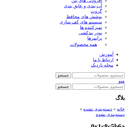
افزودنی های بتن
آب بندی و عایق بندی
گروت
پوشش های محافظ
سیستم های کف سازی
تمیزکننده ها
پودر بندکشی
پرایمرها
همه محصولات
آموزش
ارتباط با ما
مجله پاردیک
جستجو
منو
جستجو
بلاگ
خانه
»
دسته‌بندی نشده
»
دسته‌بندی نشده
0x1c8c5b6a